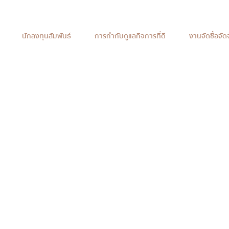
นักลงทุนสัมพันธ์
การกำกับดูแลกิจการที่ดี
งานจัดซื้อจัด
นการศึกษาและเ
ผู้พิการตำบลน