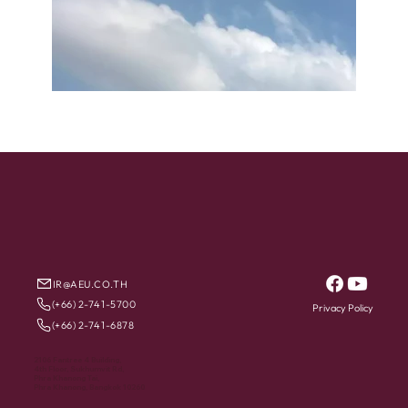
IR@AEU.CO.TH
(+66) 2-741-5700
Privacy Policy
(+66) 2-741-6878
2106 Fantree 4 Building,
4th Floor, Sukhumvit Rd,
Phra Khanong Tai,
Phra Khanong, Bangkok 10260