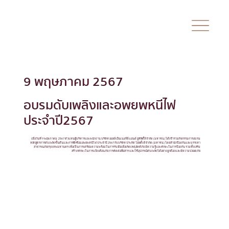
9 พฤษภาคม 2567
อบรมดับเพลิงและอพยพหนีไฟ
ประจำปี2567
เมื่อวันที่ 9 พฤษภาคม 2567 ตัวแทนผู้บริหารและพนักงาน บริษัท ออลล์ เอ็นเนอร์ยี่ แอนด์ ยูทิลิตี้ส์ จำกัด (มหาชน) ได้เข้าร่วมกิจกรรมการอบรม
หลักสูตรการดับเพลิงขั้นต้นและการฝึกซ้อมอพยพหนีไฟ ประจำปี2567 กับบริษัท ประกิต โฮลดิ้งส์ จำกัด (มหาชน) โดยสำนักป้องกันและบรรเทา
สาธารณภัยกรุงเทพมหานคร เพื่อเป็นการเตรียมความพร้อมในการรับมือเมื่อเกิดเหตุอัคคีภัย มีความรู้และทักษะในการป้องกัน รวมทั้งเสริม
สร้างทักษะในการแจ้งเตือนภัย การติดต่อสื่อสาร และใช้อุปกรณ์ดับเพลิงได้อย่างถูกต้องและมีความปลอดภัย