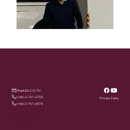
IR@AEU.CO.TH
(+66) 2-741-5700
Privacy Policy
(+66) 2-741-6878
2106 Fantree 4 Building,
4th Floor, Sukhumvit Rd,
Phra Khanong Tai,
Phra Khanong, Bangkok 10260