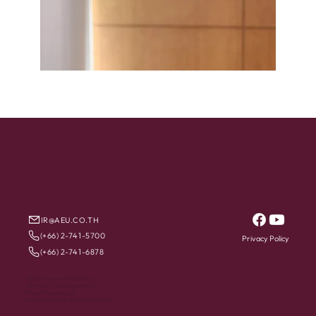
IR@AEU.CO.TH
(+66) 2-741-5700
Privacy Policy
(+66) 2-741-6878
2106 Fantree 4 Building,
4th Floor, Sukhumvit Rd,
Phra Khanong Tai,
Phra Khanong, Bangkok 10260