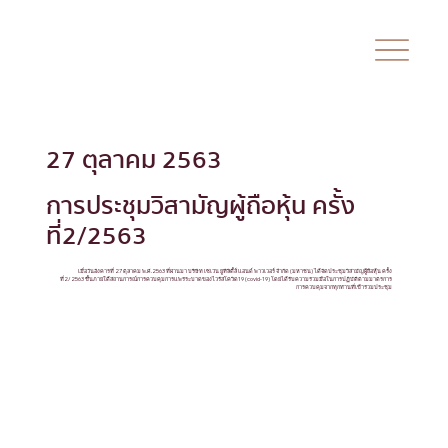
27 ตุลาคม 2563
การประชุมวิสามัญผู้ถือหุ้น ครั้ง
ที่2/2563
เมื่อวันอังคารที่ 27 ตุลาคม พ.ศ.2563 ที่ผ่านมา บริษัท เซเว่น ยูทิลิตี้ส์ แอนด์ พาวเวอร์ จำกัด (มหาชน) ได้จัดประชุมวิสามัญผู้ถือหุ้น ครั้ง
ที่2/2563 ขึ้นภายใต้สถานการณ์การควบคุมการแพร่ระบาดของไวรัสโควิด19 (covid-19) โดยได้รับความร่วมมือในการปฏิบัติตามมาตรการ
การควบคุมจากทุกท่านที่เข้าร่วมประชุม