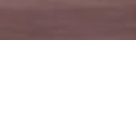
ธุรกิจในเครือ
ธุรกิจสาธารณูปโภค
ธุรกิจพลังงานทดแทน
ธุรกิจสถานีจำหน่ายแก๊สและน
บริษัท สตาร์ ปิโตรเลียม พลัส จำกัด
ประกอบธุรกิจปั๊มน้ำมัน ปัจจุบันเปิดทำการจำนวน 5 แห่ง เข้าสู่การให้บริการสถานีบริการน้ำมันซึ่งมีค่าการตลาดที่ดีต่อยอดธุรกิจ โดยสถานีน้ำมันที่เปิดดำเนิน
การแล้ว 5 แห่ง ได้แก่