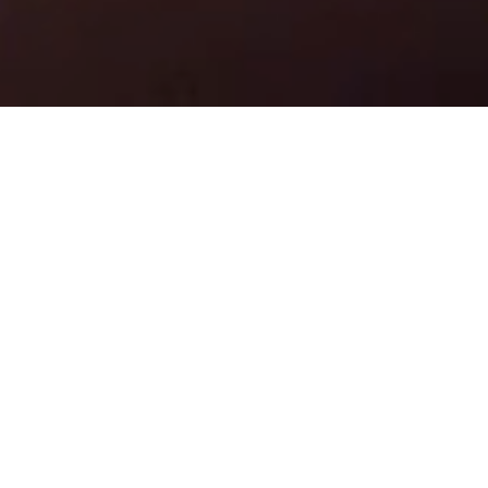
นโยบายจัดซื้อจัดจ้าง
สมัครเป็นคู่ค้าธุรกิจ
ประกาศงานจัดซื้อจัดจ้าง
การประกวดราคาจัดจ้างผู้ประเมินสำหรับการ
ประเมินมูลค่าธุรกิจ