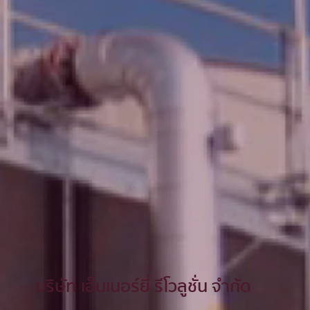
บริษัท เอ็นเนอร์ยี่ รีโวลูชั่น จํากัด