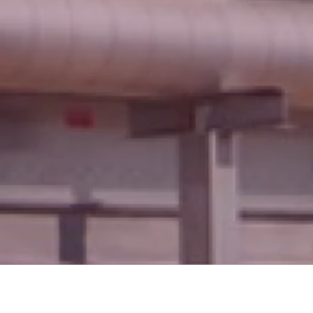
ธุรกิจในเครือ
ธุรกิจสาธารณูปโภค
ธุรกิจพลังงานทดแทน
ธุรกิจสถานีจำหน่ายแก๊สและน